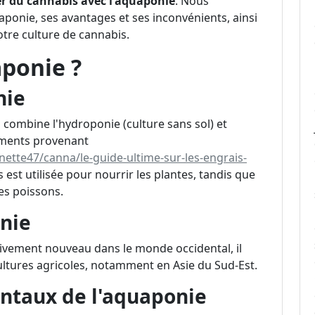
r du cannabis avec l'aquaponie
. Nous
aponie, ses avantages et ses inconvénients, ainsi
otre culture de cannabis.
aponie ?
nie
 combine l'hydroponie (culture sans sol) et
riments provenant
nette47/canna/le-guide-ultime-sur-les-engrais-
est utilisée pour nourrir les plantes, tandis que
les poissons.
onie
tivement nouveau dans le monde occidental, il
cultures agricoles, notamment en Asie du Sud-Est.
ntaux de l'aquaponie