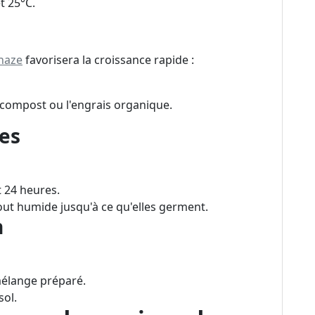
t 25°C.
haze
favorisera la croissance rapide :
ompost ou l'engrais organique.
es
 24 heures.
out humide jusqu'à ce qu'elles germent.
n
mélange préparé.
sol.