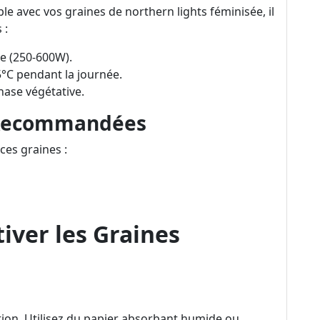
e avec vos graines de northern lights féminisée, il
 :
se (250-600W).
5°C pendant la journée.
hase végétative.
 Recommandées
ces graines :
iver les Graines
tion. Utilisez du papier absorbant humide ou