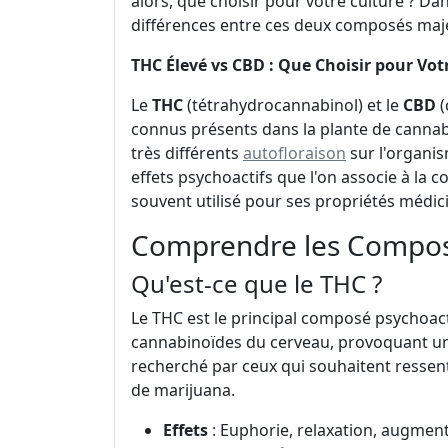
alors, que choisir pour votre culture ? Da
différences entre ces deux composés maj
THC Élevé vs CBD : Que Choisir pour Vot
Le
THC
(tétrahydrocannabinol) et le
CBD
(
connus présents dans la plante de cannabi
très différents
autofloraison
sur l'organi
effets psychoactifs que l'on associe à la
souvent utilisé pour ses propriétés médic
Comprendre les Compos
Qu'est-ce que le THC ?
Le THC est le principal composé psychoacti
cannabinoïdes du cerveau, provoquant un
recherché par ceux qui souhaitent ressent
de marijuana.
Effets
: Euphorie, relaxation, augmenta