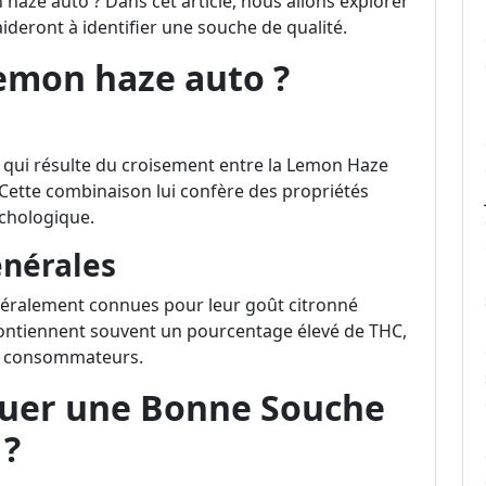
haze auto ? Dans cet article, nous allons explorer
aideront à identifier une souche de qualité.
lemon haze auto ?
 qui résulte du croisement entre la Lemon Haze
 Cette combinaison lui confère des propriétés
ychologique.
énérales
éralement connues pour leur goût citronné
s contiennent souvent un pourcentage élevé de THC,
les consommateurs.
guer une Bonne Souche
 ?