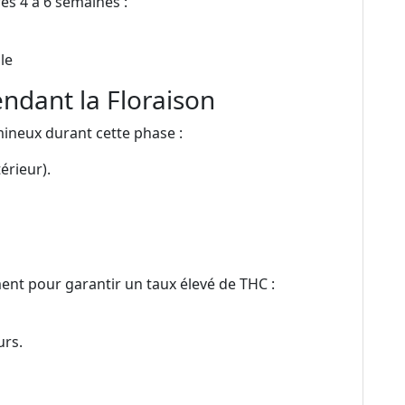
s 4 à 6 semaines :
le
ndant la Floraison
mineux durant cette phase :
érieur).
ent pour garantir un taux élevé de THC :
urs.