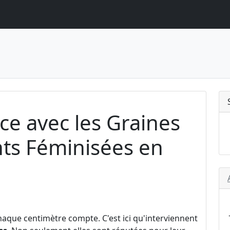
e avec les Graines
hts Féminisées en
haque centimètre compte. C'est ici qu'interviennent