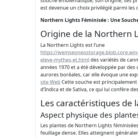
souche emblématique, son origine, ses prop
est devenue un choix privilégié parmi les 
Northern Lights Féminisée : Une Souche
Origine de la Northern L
La Northern Lights est l’une
https://wemseoneostorage.blob.core.win
eleve-mythes-et.html
des variétés de canna
années 1970 et a été développée par des 
aurores boréales, car elle évoque une expé
site Web
Cette souche est principalement 
d’Indica et de Sativa, ce qui lui confère de
Les caractéristiques de 
Aspect physique des plante
Les plantes de Northern Lights féminisées 
feuillage dense. Elles atteignent généra