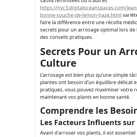
sativa féminisées ou d'autres
https://nyc3.digitaloceanspaces.com/jea
bonne-souche-de-lemon-haze.html
variét
faire la différence entre une récolte médio
secrets pour un arrosage optimal lors de l
des conseils pratiques.
Secrets Pour un Arr
Culture
L’arrosage est bien plus qu’une simple tâc
plantes ont besoin d’un équilibre délicat 
pratiques, vous pouvez maximiser votre r
maintenant vos plants en bonne santé.
Comprendre les Besoin
Les Facteurs Influents sur
Avant d'arroser vos plants, il est essenti